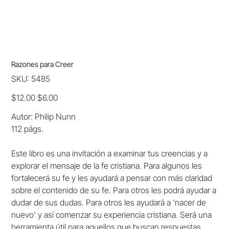
Razones para Creer
SKU
SKU:
5485
5485
Original
Sale
$12.00
$6.00
price
price
Autor: Philip Nunn
112 págs.
Este libro es una invitación a examinar tus creencias y a
explorar el mensaje de la fe cristiana. Para algunos les
fortalecerá su fe y les ayudará a pensar con más claridad
sobre el contenido de su fe. Para otros les podrá ayudar a
dudar de sus dudas. Para otros les ayudará a 'nacer de
nuevo' y así comenzar su experiencia cristiana. Será una
herramienta útil para aquellos que buscan respuestas