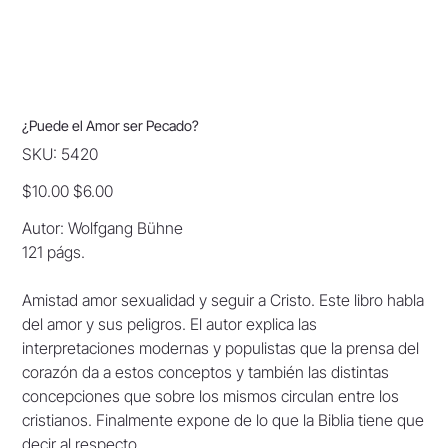
¿Puede el Amor ser Pecado?
SKU
SKU:
5420
5420
Original
Sale
$10.00
$6.00
price
price
Autor: Wolfgang Bühne
121 págs.
Amistad amor sexualidad y seguir a Cristo. Este libro habla
del amor y sus peligros. El autor explica las
interpretaciones modernas y populistas que la prensa del
corazón da a estos conceptos y también las distintas
concepciones que sobre los mismos circulan entre los
cristianos. Finalmente expone de lo que la Biblia tiene que
decir al respecto.