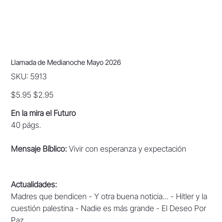
Llamada de Medianoche Mayo 2026
SKU
SKU:
5913
5913
Original
Sale
$5.95
$2.95
price
price
En la mira el Futuro
40 págs.
Mensaje Bíblico:
Vivir con esperanza y expectación
Actualidades:
Madres que bendicen - Y otra buena noticia... - Hitler y la
cuestión palestina - Nadie es más grande - El Deseo Por
Paz