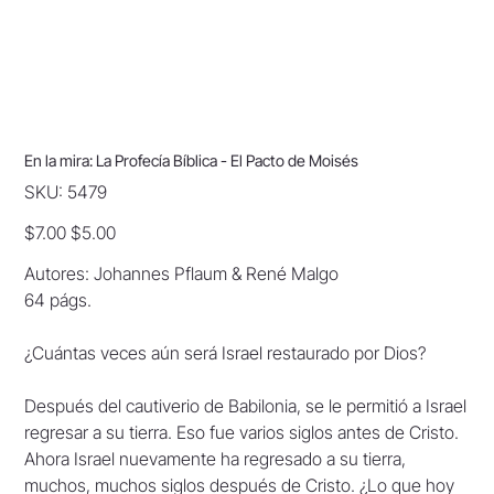
En la mira: La Profecía Bíblica - El Pacto de Moisés
SKU
SKU:
5479
5479
Original
Sale
$7.00
$5.00
price
price
Autores: Johannes Pflaum & René Malgo
64 págs.
¿Cuántas veces aún será Israel restaurado por Dios?
Después del cautiverio de Babilonia, se le permitió a Israel
regresar a su tierra. Eso fue varios siglos antes de Cristo.
Ahora Israel nuevamente ha regresado a su tierra,
muchos, muchos siglos después de Cristo. ¿Lo que hoy