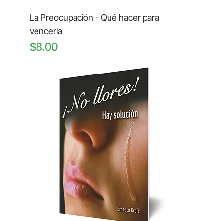
La Preocupación - Qué hacer para
vencerla
Price
$8.00