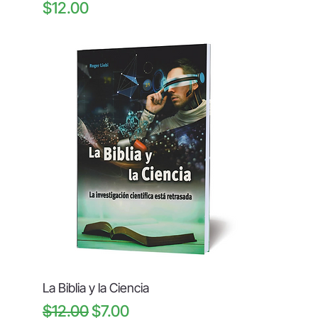
Price
$12.00
La Biblia y la Ciencia
Regular Price
Sale Price
$12.00
$7.00