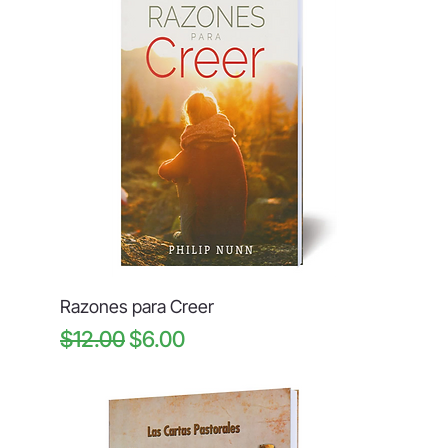
Razones para Creer
Regular Price
Sale Price
$12.00
$6.00