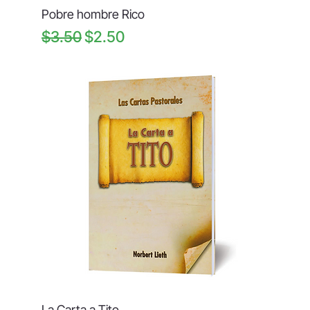
Pobre hombre Rico
Regular Price
Sale Price
$3.50
$2.50
La Carta a Tito