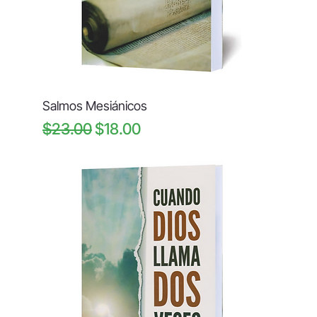
Salmos Mesiánicos
Regular Price
Sale Price
$23.00
$18.00