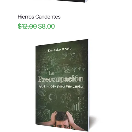
Hierros Candentes
Regular Price
Sale Price
$12.00
$8.00