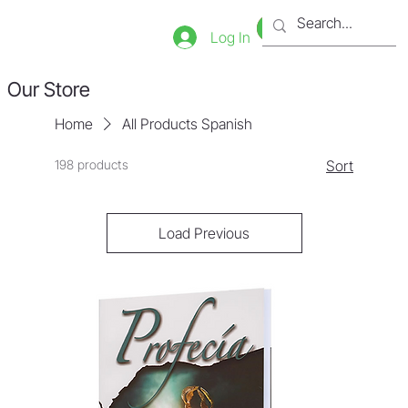
Bookstore
Tienda
Log In
Our Store
Home
All Products Spanish
198 products
Sort
Load Previous