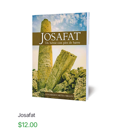
Josafat
Price
$12.00