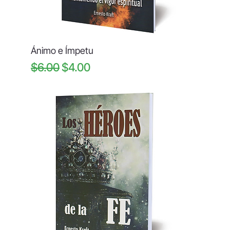
Ánimo e Ímpetu
Regular Price
Sale Price
$6.00
$4.00