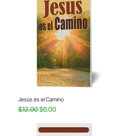
Jesús es el Camino
Regular Price
Sale Price
$12.00
$6.00