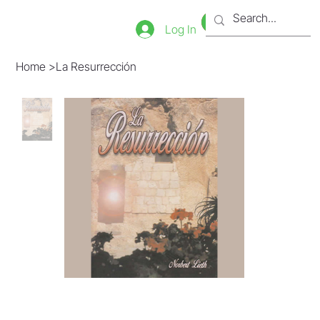
Bookstore
Tienda
Log In
Home
>
La Resurrección