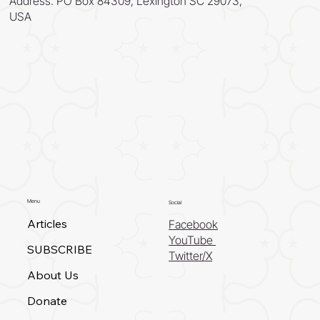
Address: PO Box 84309, Lexington SC 29073,
USA
Menu
Social
Articles
Facebook
YouTube
SUBSCRIBE
Twitter/X
About Us
Donate